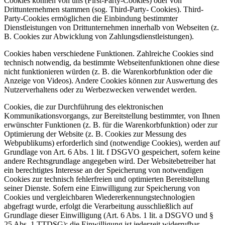
Cookies können von uns (First-Party-Cookies) oder von
Drittunternehmen stammen (sog. Third-Party- Cookies). Third-
Party-Cookies ermöglichen die Einbindung bestimmter
Dienstleistungen von Drittunternehmen innerhalb von Webseiten (z.
B. Cookies zur Abwicklung von Zahlungsdienstleistungen).
Cookies haben verschiedene Funktionen. Zahlreiche Cookies sind
technisch notwendig, da bestimmte Webseitenfunktionen ohne diese
nicht funktionieren würden (z. B. die Warenkorbfunktion oder die
Anzeige von Videos). Andere Cookies können zur Auswertung des
Nutzerverhaltens oder zu Werbezwecken verwendet werden.
Cookies, die zur Durchführung des elektronischen
Kommunikationsvorgangs, zur Bereitstellung bestimmter, von Ihnen
erwünschter Funktionen (z. B. für die Warenkorbfunktion) oder zur
Optimierung der Website (z. B. Cookies zur Messung des
Webpublikums) erforderlich sind (notwendige Cookies), werden auf
Grundlage von Art. 6 Abs. 1 lit. f DSGVO gespeichert, sofern keine
andere Rechtsgrundlage angegeben wird. Der Websitebetreiber hat
ein berechtigtes Interesse an der Speicherung von notwendigen
Cookies zur technisch fehlerfreien und optimierten Bereitstellung
seiner Dienste. Sofern eine Einwilligung zur Speicherung von
Cookies und vergleichbaren Wiedererkennungstechnologien
abgefragt wurde, erfolgt die Verarbeitung ausschließlich auf
Grundlage dieser Einwilligung (Art. 6 Abs. 1 lit. a DSGVO und §
25 Abs. 1 TTDSG); die Einwilligung ist jederzeit widerrufbar.