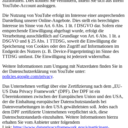
zuzuordnen. Dies können Sie verhindern, indem Sie sich aus Ihrem
YouTube-Account ausloggen.
Die Nutzung von YouTube erfolgt im Interesse einer ansprechenden
Darstellung unserer Online-Angebote. Dies stellt ein berechtigtes
Interesse im Sinne von Art. 6 Abs. 1 lit. f DSGVO dar. Sofern eine
entsprechende Einwilligung abgefragt wurde, erfolgt die
Verarbeitung ausschließlich auf Grundlage von Art. 6 Abs. 1 lit. a
DSGVO und § 25 Abs. 1 TTDSG, soweit die Einwilligung die
Speicherung von Cookies oder den Zugriff auf Informationen im
Endgerät des Nutzers (z. B. Device-Fingerprinting) im Sinne des
TTDSG umfasst. Die Einwilligung ist jederzeit widerrufbar.
Weitere Informationen zum Umgang mit Nutzerdaten finden Sie in
der Datenschutzerklärung von YouTube unter:
policies.google.com/privacy
.
Das Unternehmen verfügt über eine Zertifizierung nach dem „EU-
US Data Privacy Framework“ (DPF). Der DPF ist ein
Übereinkommen zwischen der Europäischen Union und den USA,
der die Einhaltung europäischer Datenschutzstandards bei
Datenverarbeitungen in den USA gewährleisten soll. Jedes nach
dem DPF zertifizierte Unternehmen verpflichtet sich, diese
Datenschutzstandards einzuhalten. Weitere Informationen hierzu
erhalten Sie vom Anbieter unter folgendem
Link:
https://www.dataprivacyframework.gov/s/participant-