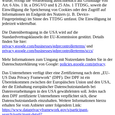
wurde, erfolgt die Verarbeitung ausschließlich auf Grundlage von
Art. 6 Abs. 1 lit. a DSGVO und § 25 Abs. 1 TTDSG, soweit die
Einwilligung die Speicherung von Cookies oder den Zugriff auf
Informationen im Endgerät des Nutzers (z. B. Device-
Fingerprinting) im Sinne des TTDSG umfasst. Die Einwilligung ist
jederzeit widerrufbar.
Die Datenübertragung in die USA wird auf die
Standardvertragsklauseln der EU-Kommission gestützt. Details
finden Sie hier:
privacy.google.com/businesses/gdprcontrollerterms/
und
privacy.google.com/businesses/gdprcontrollerterms/sccs/
Mehr Informationen zum Umgang mit Nutzerdaten finden Sie in der
Datenschutzerklärung von Google:
policies.google.com/privacy
.
Das Unternehmen verfügt über eine Zertifizierung nach dem „EU-
US Data Privacy Framework“ (DPF). Der DPF ist ein
Übereinkommen zwischen der Europäischen Union und den USA,
der die Einhaltung europäischer Datenschutzstandards bei
Datenverarbeitungen in den USA gewährleisten soll. Jedes nach
dem DPF zertifizierte Unternehmen verpflichtet sich, diese
Datenschutzstandards einzuhalten. Weitere Informationen hierzu
erhalten Sie vom Anbieter unter folgendem Link:
https://www.dataprivacyframework.gov/s/participant-
search/participant-detail?