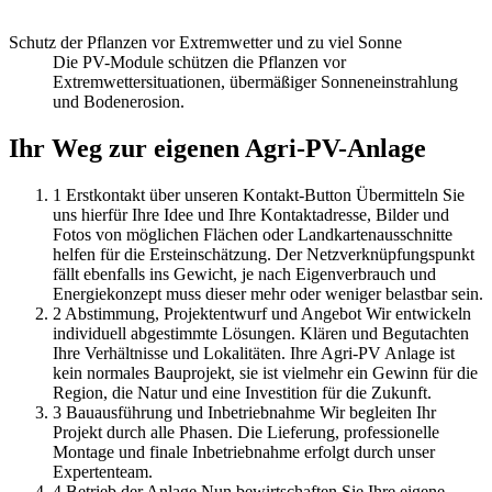
Schutz der Pflanzen vor Extremwetter und zu viel Sonne
Die PV-Module schützen die Pflanzen vor
Extremwettersituationen, übermäßiger Sonneneinstrahlung
und Bodenerosion.
Ihr Weg zur eigenen Agri-PV-Anlage
1
Erstkontakt über unseren Kontakt-Button
Übermitteln Sie
uns hierfür Ihre Idee und Ihre Kontaktadresse, Bilder und
Fotos von möglichen Flächen oder Landkartenausschnitte
helfen für die Ersteinschätzung. Der Netzverknüpfungspunkt
fällt ebenfalls ins Gewicht, je nach Eigenverbrauch und
Energiekonzept muss dieser mehr oder weniger belastbar sein.
2
Abstimmung, Projektentwurf und Angebot
Wir entwickeln
individuell abgestimmte Lösungen. Klären und Begutachten
Ihre Verhältnisse und Lokalitäten. Ihre Agri-PV Anlage ist
kein normales Bauprojekt, sie ist vielmehr ein Gewinn für die
Region, die Natur und eine Investition für die Zukunft.
3
Bauausführung und Inbetriebnahme
Wir begleiten Ihr
Projekt durch alle Phasen. Die Lieferung, professionelle
Montage und finale Inbetriebnahme erfolgt durch unser
Expertenteam.
4
Betrieb der Anlage
Nun bewirtschaften Sie Ihre eigene